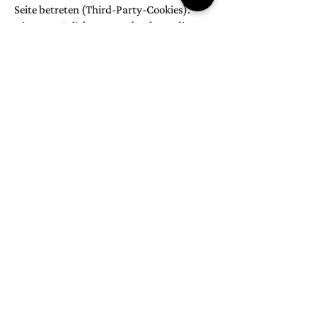
Seite betreten (Third-Party-Cookies).
Diese ermöglichen uns oder Ihnen die
Nutzung bestimmter Dienstleistungen
des Drittunternehmens (z. B. Cookies zur
Abwicklung von
Zahlungsdienstleistungen).
Cookies haben verschiedene Funktionen.
Zahlreiche Cookies sind technisch
notwendig, da bestimmte
Websitefunktionen ohne diese nicht
funktionieren würden (z. B. die
Warenkorbfunktion oder die Anzeige von
Videos). Andere Cookies dienen dazu, das
Nutzerverhalten auszuwerten oder
Werbung anzuzeigen.
Cookies, die zur Durchführung des
elektronischen