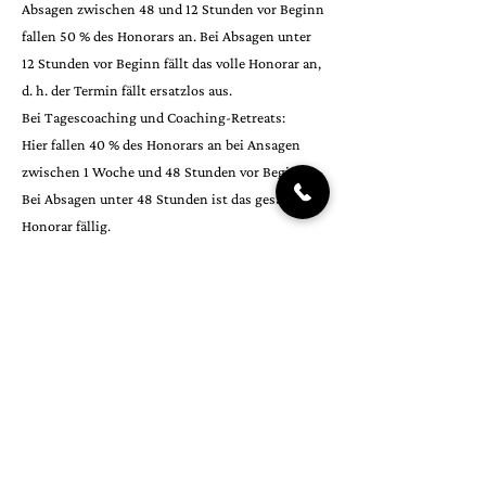
Absagen zwischen 48 und 12 Stunden vor Beginn
fallen 50 % des Honorars an. Bei Absagen unter
12 Stunden vor Beginn fällt das volle Honorar an,
d. h. der Termin fällt ersatzlos aus.
Bei Tagescoaching und Coaching-Retreats:
Hier fallen 40 % des Honorars an bei Ansagen
zwischen 1 Woche und 48 Stunden vor Beginn.
Bei Absagen unter 48 Stunden ist das gesamte
Honorar fällig.
Wird ein gebuchter Termin wiederholt von Dir
abgesagt, so muss kein weiterer Termin
angeboten werden. Dieser Termin verfällt dann.
Der Anspruch auf die Zahlung für den Termin
bleibt bestehen. Die Zahlung für den Termin wird
einbehalten. Es gibt keinen Anspruch auf
Erstattung.
Brichst Du ein gebuchtes Coaching ab, hast Du
keinen Anspruch auf Erstattung Deiner