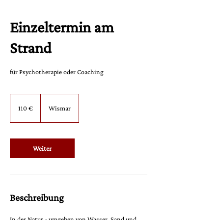
Einzeltermin am
Strand
für Psychotherapie oder Coaching
110
Euro
110 €
Wismar
Weiter
Beschreibung
In der Natur - umgeben von Wasser, Sand und